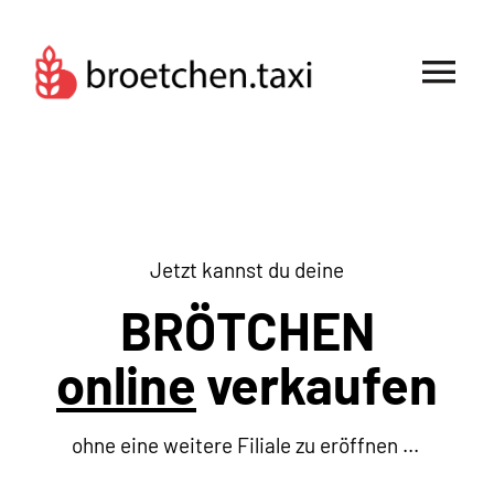
Zum
Inhalt
springen
Tog
Nav
Für Bäckereien
Für Kunden
Jetzt kannst du deine
BRÖTCHEN
online
verkaufen
ohne eine weitere Filiale zu eröffnen ...