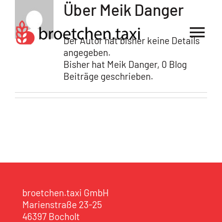
Zum
Über
Meik Danger
Inhalt
springen
Tog
Der Autor hat bisher keine Details
angegeben.
Nav
Für Bäckereien
Bisher hat Meik Danger, 0 Blog
Beiträge geschrieben.
Für Kunden
broetchen.taxi GmbH
Marienstraße 23-25
46397 Bocholt