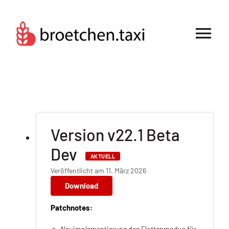
Zum
Inhalt
springen
Tog
Nav
Für Bäckereien
Für Kunden
Version v22.1 Beta
Dev
AKTUELL
Veröffentlicht am 11. März 2026
Download
Patchnotes:
Neuimplementierung des Flottenmodus für